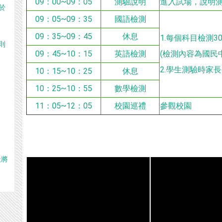
09：00~09：05
測驗說明
進入試場，說明
於
09：05~09：35
國語檢測
09：35~09：45
休息
1.每個科目檢測3
則
09：45~10：15
英語檢測
(檢測內容為國民
2.學生測驗時家
10：15~10：25
休息
10：25~10：55
數學檢測
11：05~12：05
校園巡禮
參觀校園
)
天將