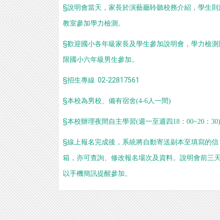
§說明會當天，家長於演藝廳聆聽校務介紹，學生則
教室參加學力檢測。
§歡迎國小各年級家長及學生參加說明會，學力檢測
限國小六年級男生參加。
§招生專線 02-22817561
§
本校為男校、備有宿舍(4-6人一間)
§
本校辦理夜間自主學習(週一至週四18：00~20：30
§線上報名完成後，系統將自動寄送副本至填寫的信
箱，亦可查詢、修改報名場次及資料。說明會前三
以手機簡訊提醒參加。